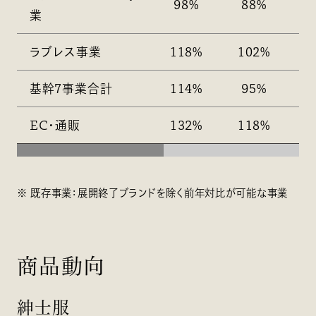
98%
88%
業
ラブレス事業
118%
102%
1
基幹7事業合計
114%
95%
EC・通販
132%
118%
1
既存事業：展開終了ブランドを除く前年対比が可能な事業
商品動向
紳士服