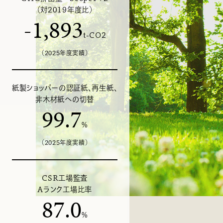
（対2019年度比）
-
1,893
t-CO2
（2025年度実績）
紙製ショッパーの認証紙、再生紙、
非木材紙への切替
99.7
%
（2025年度実績）
CSR工場監査
Aランク工場比率
87.0
%