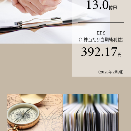
13.0
億円
EPS
（1株当たり当期純利益）
392.17
円
（2026年2月期）