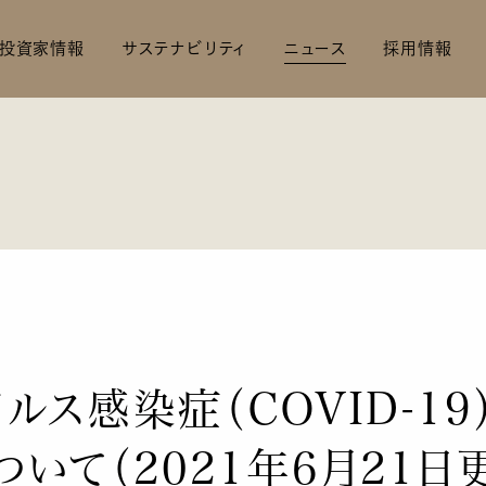
投資家情報
サステナビリティ
ニュース
採用情報
社是・経営理念
沿革
ジ
サステナビリティ経営
IRライブラリ
財務ハイライト
マテリアリティ
サステナビリティ
事業所案内
3分でわかる三陽
へ
よくあるご質問
社会貢献活動
IRお問い合わ
関するデータ
ルス感染症（COVID-1
いて（2021年6月21日