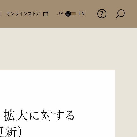
オンラインストア
JP
EN
三陽商会の歩み
株主・株式情報
環境
に
商会
せ
社会からの評価
9）拡大に対する
更新）