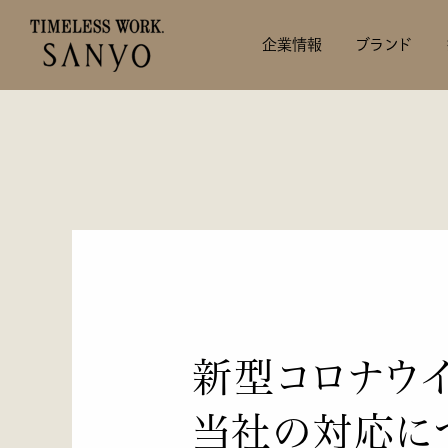
企業情報
ブランド
企業情報
投資家情報
サステナビリティ
企業情報トップへ
投資家情報トップへ
サステナビリティトップへ
代表取締役メッセージ
会社概要
IRニュース
最新情報
トップメッセー
経営方針
役員一覧
組織図
IRカレンダー
社会
個人投資家の方
ガバナンス
新型コロナウイ
免責事項
IRサイトマップ
当社の対応につ