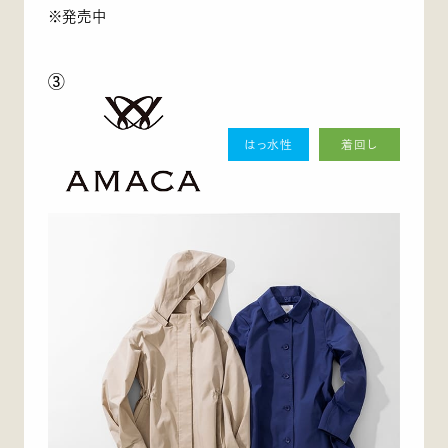
※発売中
③
はっ水性
着回し