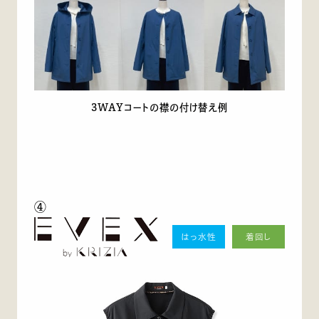
3WAYコートの襟の付け替え例
④
はっ水性
着回し