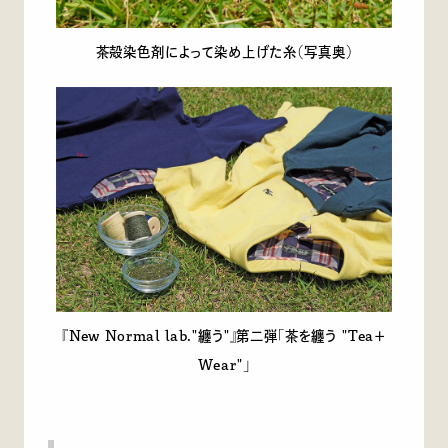
茶殻染色剤によって染め上げた糸（写真奥）
『New Normal lab."纏う"』第二弾「茶を纏う "Tea＋
Wear"」