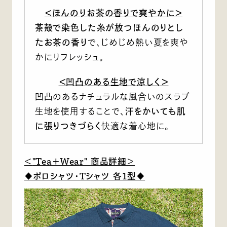
＜ほんのりお茶の香りで爽やかに＞
茶殻で染色した糸が放つほんのりとし
たお茶の香り
で、じめじめ熱い夏を爽や
かにリフレッシュ。
＜凹凸のある生地で涼しく＞
凹凸のあるナチュラルな風合いのスラブ
生地を使用することで、
汗をかいても肌
に張りつきづらく
快適な着心地に。
＜
"Tea＋Wear" 商品詳細
＞
◆ポロシャツ・Tシャツ 各1型◆