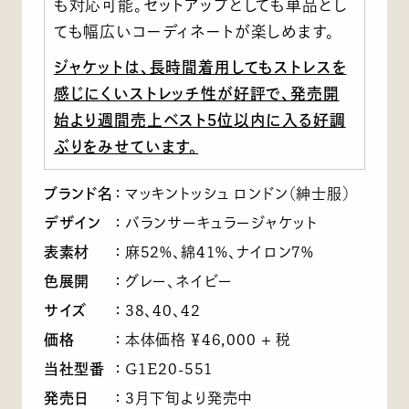
も対応可能。セットアップとしても単品とし
ても幅広いコーディネートが楽しめます。
ジャケットは、長時間着用してもストレスを
感じにくいストレッチ性が好評で、発売開
始より週間売上ベスト5位以内に入る好調
ぶりをみせています。
ブランド名
：
マッキントッシュ ロンドン（紳士服）
デザイン
：
バランサーキュラージャケット
表素材
：
麻52%、綿41%、ナイロン7%
色展開
：
グレー、ネイビー
サイズ
：
38、40、42
価格
：
本体価格 ￥46,000 + 税
当社型番
：
G1E20-551
発売日
：
3月下旬より発売中