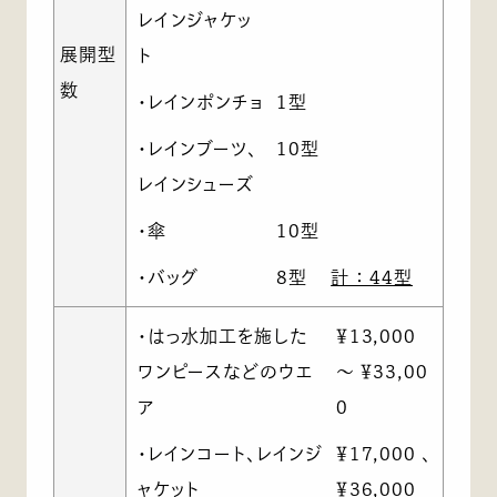
レインジャケッ
展開型
ト
数
・レインポンチョ
1型
・レインブーツ、
10型
レインシューズ
・傘
10型
・バッグ
8型
計 ： 44型
・はっ水加工を施した
￥13,000
ワンピースなどのウエ
～ ￥33,00
ア
0
・レインコート、レインジ
￥17,000 、
ャケット
￥36,000