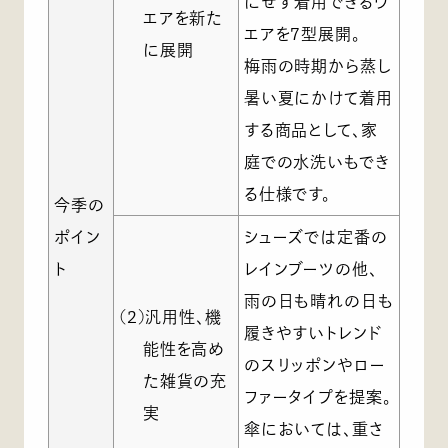
にせず着用できるウ
エアを新た
エアを7型展開。
に展開
梅雨の時期から蒸し
暑い夏にかけて着用
する商品として、家
庭での水洗いもでき
る仕様です。
今季の
ポイン
シューズでは定番の
ト
レインブーツの他、
雨の日も晴れの日も
(2)汎用性、機
履きやすいトレンド
能性を高め
のスリッポンやロー
た雑貨の充
ファータイプを提案。
実
傘においては、重さ