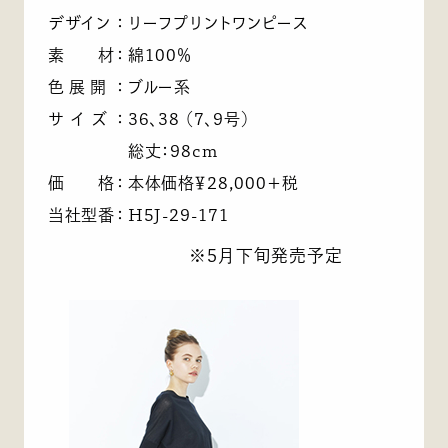
デザイン
：
リーフプリントワンピース
素 材
：
綿100％
色展開
：
ブルー系
サイズ
：
36、38 （7、9号）
総丈：98cm
価 格
：
本体価格￥28,000＋税
当社型番
：
H5J-29-171
※5月下旬発売予定