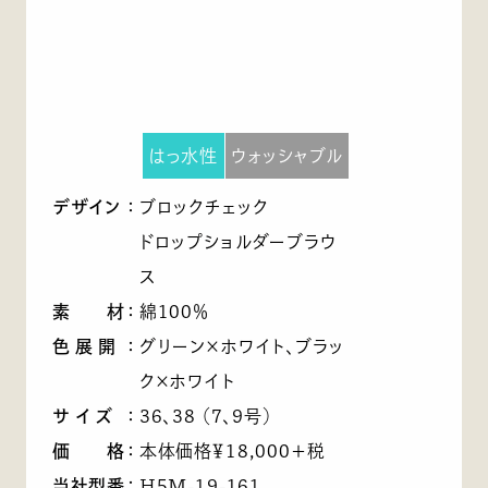
はっ水性
ウォッシャブル
デザイン
：
ブロックチェック
ドロップショルダーブラウ
ス
素 材
：
綿100％
色展開
：
グリーン×ホワイト、ブラッ
ク×ホワイト
サイズ
：
36、38 （7、9号）
価 格
：
本体価格￥18,000＋税
当社型番
：
H5M-19-161